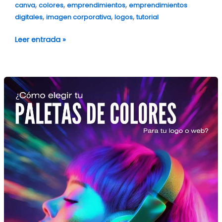
,
,
,
canva
colores
emprendimientos
emprendimientos
,
,
,
digitales
imagen corporativa
logos
tutorial
Leer entrada »
Paletas
de
Colores:
Cómo
Elegir
las
que
Vendan
Tu
Producto