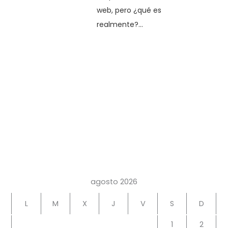
web, pero ¿qué es
realmente?...
agosto 2026
L
M
X
J
V
S
D
1
2