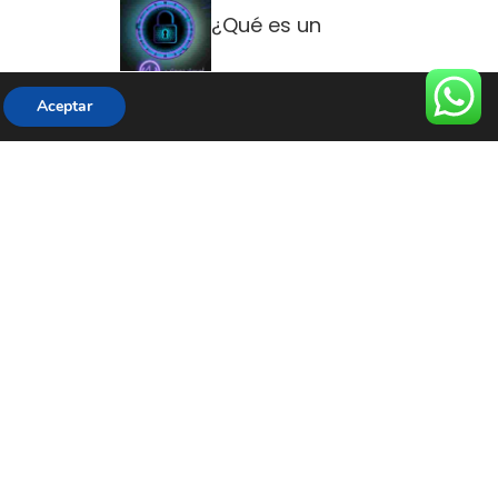
¿Qué es un
Certificado
Aceptar
SSL y por qué
tu web
¿Has visto ese
candadito verde
o la palabra
"Seguro" en la
barra del
navegador
cuando entras a
tu banco