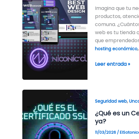
2026?
Imagina que tu neg
(5
productos, atenció
Razones
comuna. ¿Cuántos
Reales)
web es tu tienda q
que emprendedore
hosting económico
Leer entrada »
¿Qué
,
es
Seguridad web
Unca
un
¿Qué es un Cer
Certificado
ya?
SSL
11/03/2026
/
ElSotonic
y