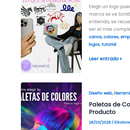
SÍ
Elegir un logo pu
Debes
marca se ve bonit
Buscar
entienda, se recue
ser el más complej
,
,
canva
colores
emp
,
logos
tutorial
Leer entrada »
Paletas
,
de
Diseño web
Herram
Colores:
Paletas de Co
Cómo
Producto
Elegir
26/03/2026
/
ElSoton
las