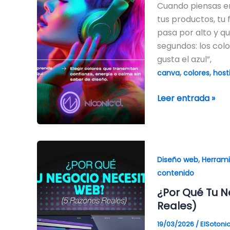
que
Cuando piensas e
Vendan
tus productos, tu
Tu
pasa por alto y q
Producto
segundos: los colo
gusta el azul”,
,
,
canva
colores
host
Leer entrada »
¿Por
,
Qué
Diseño web
Herram
Tu
contenido
Negocio
¿Por Qué Tu N
Necesita
Reales)
Web
19/03/2026
/
ElSotoni
en