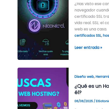
por
¿Has visto ese can
qué
navegador cuando 
tu
certificado SSL tr
web
vida real. SSL: el
lo
web es una casa.
necesita
,
certificados SSL
hos
ya?
Leer entrada »
¿Qué
,
es
Diseño web
Herram
un
¿Qué es un Ho
Hosting
él?
y
06/06/2025
/
ElSoton
por
qué