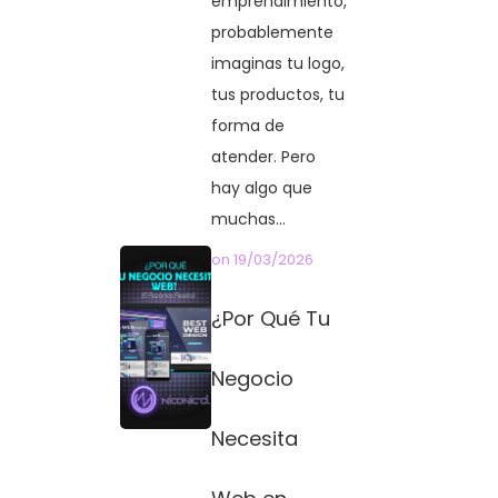
emprendimiento,
probablemente
imaginas tu logo,
tus productos, tu
forma de
atender. Pero
hay algo que
muchas...
on
19/03/2026
¿Por Qué Tu
Negocio
Necesita