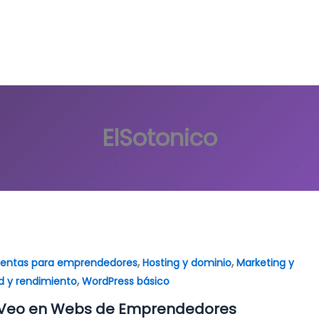
ElSotonico
,
,
ientas para emprendedores
Hosting y dominio
Marketing y
,
d y rendimiento
WordPress básico
e Veo en Webs de Emprendedores