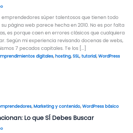
co
emprendedores súper talentosos que tienen todo
 su página web parece hecha en 2010. No es por falta
nas, es porque caen en errores clásicos que cualquiera
r. Según mi experiencia revisando docenas de webs,
ismos 7 pecados capitales. Te los […]
,
,
,
,
mprendimientos digitales
hosting
SSL
tutorial
WordPress
,
,
 emprendedores
Marketing y contenido
WordPress básico
cionan: Lo que SÍ Debes Buscar
co