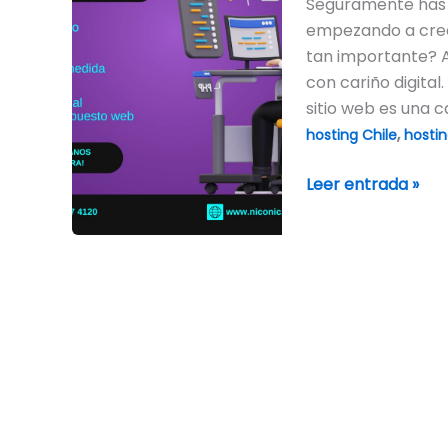
Seguramente has e
deberías
empezando a crear
preocuparte
tan importante? Aq
por
con cariño digital
él?
sitio web es una c
,
hosting Chile
hosti
Leer entrada »