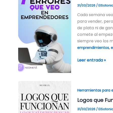
31/03/2026
/
ElSotoni
Webs
de
Cada semana veo 
Emprendedores
para vender, pero
de plata ni de ga
comete al empeza
siempre veo los m
,
emprendimientos
e
Leer entrada »
Logos
que
Herramientas para
Funcionan:
Logos que Fun
Lo
31/03/2026
/
ElSotoni
que