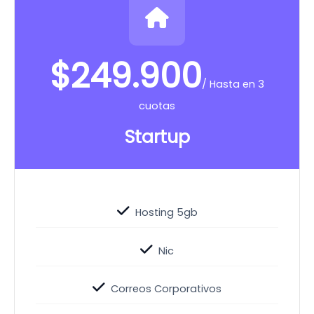
$
249.900
/ Hasta en 3
cuotas
Startup
Hosting 5gb
Nic
Correos Corporativos