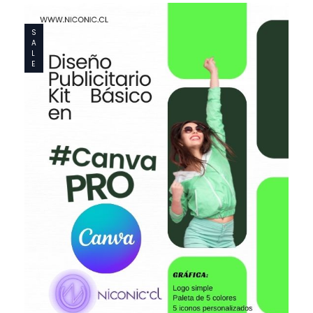
S
A
L
E