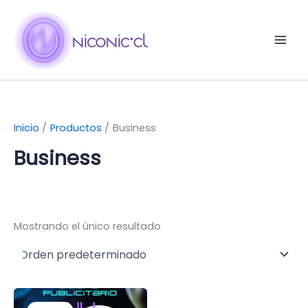
Ir
al
contenido
Inicio
Productos
Business
Business
Mostrando el único resultado
El
El
precio
precio