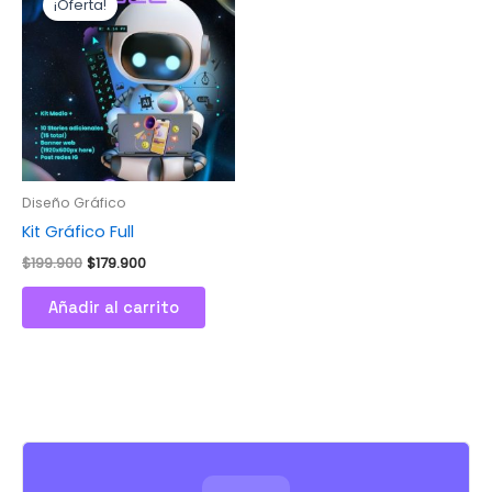
¡Oferta!
original
actual
era:
es:
$199.900.
$179.900.
Diseño Gráfico
Kit Gráfico Full
$
199.900
$
179.900
Añadir al carrito