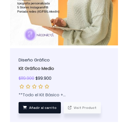
Diseño Gráfico
Kit Gráfico Medio
$
119.900
$
99.900
**Todo el Kit Básico +…
Añadir al carrito
Visit Product