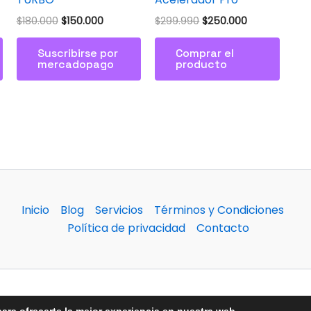
$
180.000
$
150.000
$
299.990
$
250.000
Suscribirse por
Comprar el
mercadopago
producto
Inicio
Blog
Servicios
Términos y Condiciones
Política de privacidad
Contacto
“Diseño digital con identidad. Niconic.cl © 2025.”