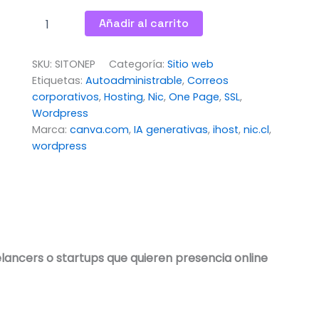
Añadir al carrito
SKU:
SITONEP
Categoría:
Sitio web
Etiquetas:
Autoadministrable
,
Correos
corporativos
,
Hosting
,
Nic
,
One Page
,
SSL
,
Wordpress
Marca:
canva.com
,
IA generativas
,
ihost
,
nic.cl
,
wordpress
elancers o startups que quieren presencia online